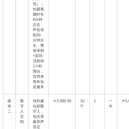
色）；
拍摄视
频时长
6分钟
左右，
声音录
制30
分钟左
右，整
体录制
+彩排
流程按
1小时
预估，
含简单
商务妆
造服务
模
数
保利威
￥5,000.00
元/
1
一
￥5,
块
字
自研数
个
年
二
人
字人，
定
包含形
制
象和声
音定