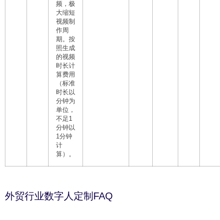
频，极
大缩短
视频制
作周
期。按
照生成
的视频
时长计
算费用
（标准
时长以
分钟为
单位，
不足1
分钟以
1分钟
计
算）。
外贸行业数字人定制FAQ