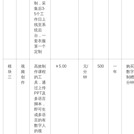
制，采
集后3-
5个工
作日上
线至系
统后
台，一
套衣服
算一个
定制
模
视
高效制
￥5.00
元/
500
一
购买
块
频
作课程
分
年
数字
三
创
的工
钟
制赠
作
具，通
分钟
过上传
PPT及
多语言
脚本，
即可生
成多语
言的有
数字人
的视