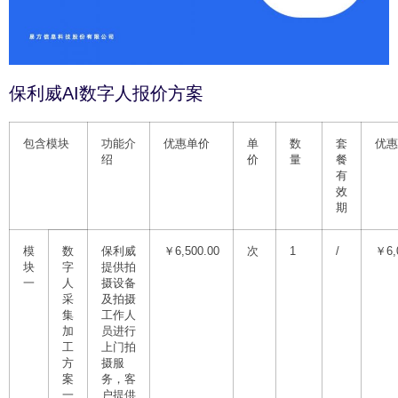
保利威AI数字人报价方案
包含模块
功能介
优惠单价
单
数
套
优惠
绍
价
量
餐
有
效
期
模
数
保利威
￥6,500.00
次
1
/
￥6,
块
字
提供拍
一
人
摄设备
采
及拍摄
集
工作人
加
员进行
工
上门拍
方
摄服
案
务，客
一
户提供