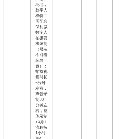
场地，
数字人
模特并
需配合
保利威
数字人
拍摄要
求录制
（服装
不能着
装绿
色）；
拍摄视
频时长
6分钟
左右，
声音录
制30
分钟左
右，整
体录制
+彩排
流程按
1小时
预估，