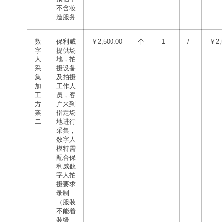
不含妆
造服务
数
保利威
￥2,500.00
个
1
/
￥2,
字
提供场
人
地，拍
采
摄设备
集
及拍摄
加
工作人
工
员，客
方
户来到
案
指定场
二
地进行
采集，
数字人
模特需
配合保
利威数
字人拍
摄要求
录制
（服装
不能着
装绿