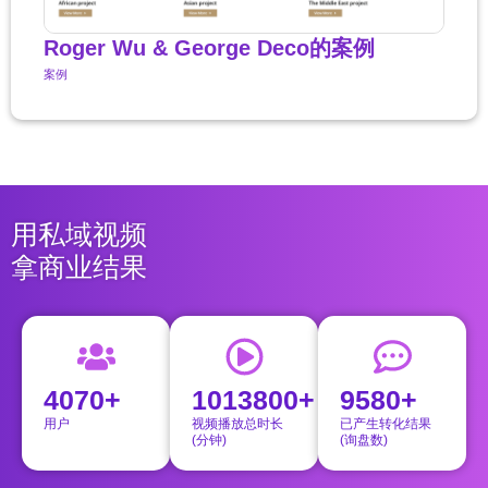
Roger Wu & George Deco的案例
案例
用私域视频
拿商业结果
4070+
1013800+
9580+
用户
视频播放总时长
已产生转化结果
(分钟)
(询盘数)