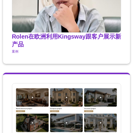
Rolen在欧洲利用Kingsway跟客户展示新
产品
案例