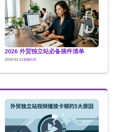
2026 外贸独立站必备插件清单
2026-03-11
视频托管