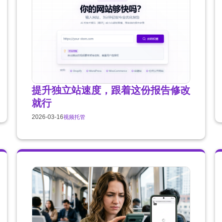
提升独立站速度，跟着这份报告修改
就行
2026-03-16
视频托管