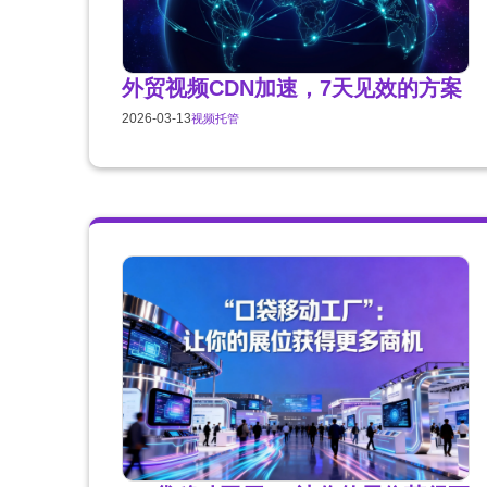
外贸视频CDN加速，7天见效的方案
2026-03-13
视频托管