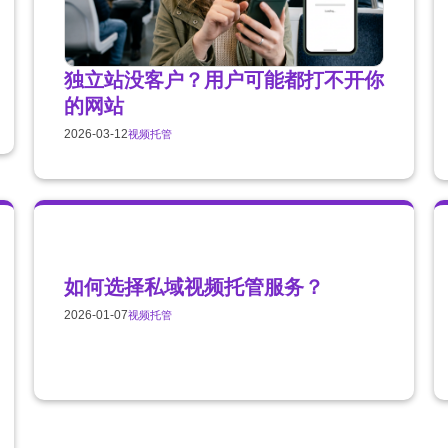
独立站没客户？用户可能都打不开你
的网站
2026-03-12
视频托管
如何选择私域视频托管服务？
2026-01-07
视频托管