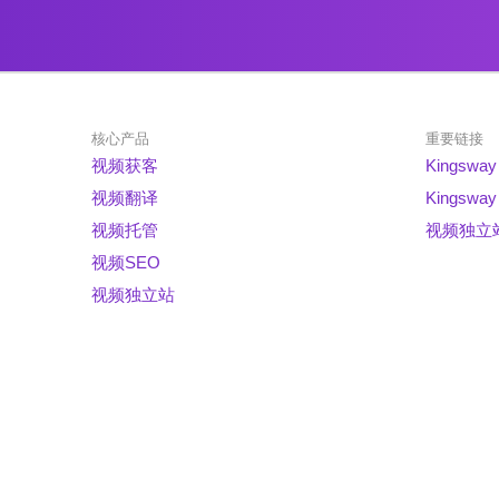
核心产品
重要链接
视频获客
Kings
视频翻译
Kingsway
视频托管
视频独立
视频SEO
视频独立站