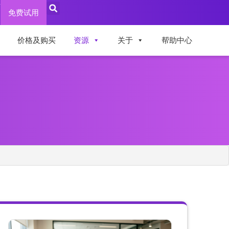
录
免费试用
价格及购买
资源
关于
帮助中心