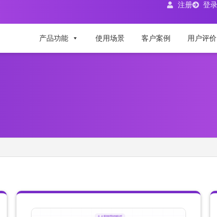
注册
登
产品功能
使用场景
客户案例
用户评价