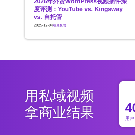
2026年外贸WordPress视频插件深
度评测：YouTube vs. Kingsway
vs. 自托管
2025-12-04
视频托管
用私域视频
4
拿商业结果
用户