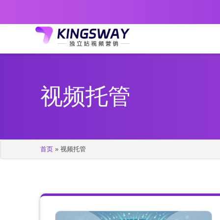
视频托管
首页
»
视频托管