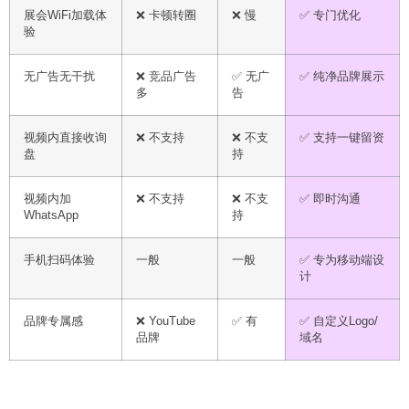
展会WiFi加载体
❌ 卡顿转圈
❌ 慢
✅ 专门优化
验
无广告无干扰
❌ 竞品广告
✅ 无广
✅ 纯净品牌展示
多
告
视频内直接收询
❌ 不支持
❌ 不支
✅ 支持一键留资
盘
持
视频内加
❌ 不支持
❌ 不支
✅ 即时沟通
WhatsApp
持
手机扫码体验
一般
一般
✅ 专为移动端设
计
品牌专属感
❌ YouTube
✅ 有
✅ 自定义Logo/
品牌
域名