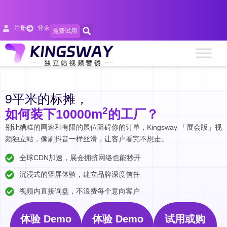
注册
登录
免费试用
9平米的标摊，
2
如何装下10000m
的工厂？
别让糟糕的网速和有限的展位阻碍你的订单，Kingsway 「展会版」视
频独立站，像刷抖音一样丝滑，让客户看完不想走。
全球CDN加速，展会拥挤网络也能秒开
沉浸式的竖屏体验，建立品牌深度信任
视频内直接询盘，不浪费每个意向客户
体验 Demo
体验 Demo
试用或购