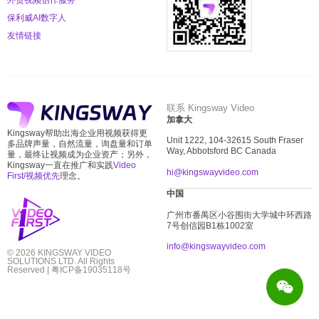
保利威AI数字人
友情链接
联系 Kingsway Video
加拿大
Kingsway帮助出海企业用视频获得更
Unit 1222, 104-32615 South Fraser
多品牌声量，自然流量，询盘量和订单
Way, Abbotsford BC Canada
量，最终让视频成为企业资产；另外，
Kingsway一直在推广和实践
Video
hi@kingswayvideo.com
First/视频优先
理念。
中国
广州市番禺区小谷围街大学城中环西路
7
号创信园
B1
栋
1002
室
info@kingswayvideo.com
© 2026 KINGSWAY VIDEO
SOLUTIONS LTD. All Rights
Reserved |
粤ICP备19035118号