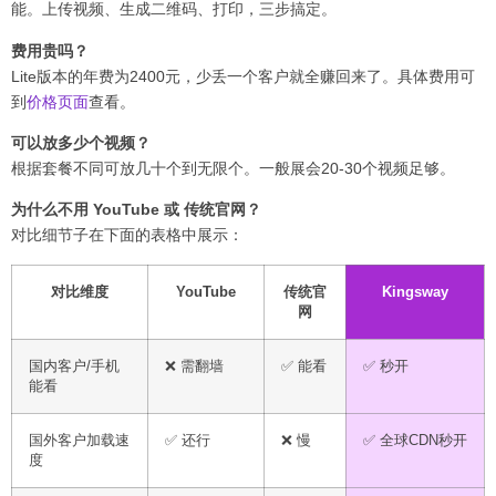
能。上传视频、生成二维码、打印，三步搞定。
费用贵吗？
Lite版本的年费为2400元，少丢一个客户就全赚回来了。具体费用可
到
价格页面
查看。
可以放多少个视频？
根据套餐不同可放几十个到无限个。一般展会20-30个视频足够。
为什么不用 YouTube 或 传统官网？
对比细节子在下面的表格中展示：
对比维度
YouTube
传统官
Kingsway
网
国内客户/手机
❌ 需翻墙
✅ 能看
✅ 秒开
能看
国外客户加载速
✅ 还行
❌ 慢
✅ 全球CDN秒开
度