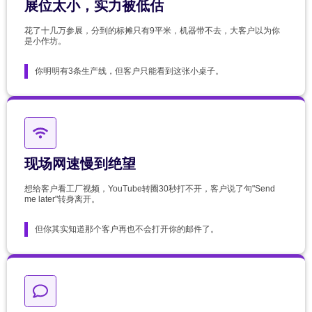
展位太小，实力被低估
花了十几万参展，分到的标摊只有9平米，机器带不去，大客户以为你
是小作坊。
你明明有3条生产线，但客户只能看到这张小桌子。
现场网速慢到绝望
想给客户看工厂视频，YouTube转圈30秒打不开，客户说了句"Send
me later"转身离开。
但你其实知道那个客户再也不会打开你的邮件了。