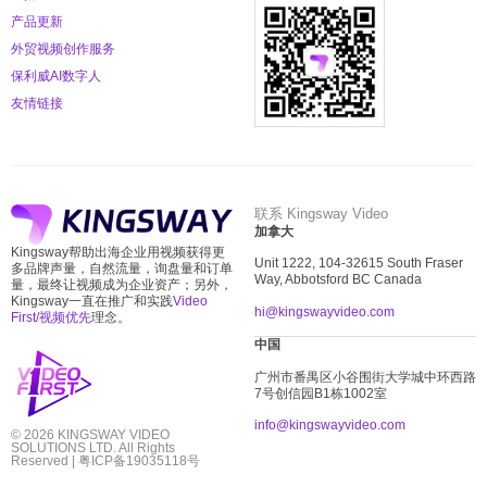
产品更新
外贸视频创作服务
保利威AI数字人
友情链接
联系 Kingsway Video
加拿大
Kingsway帮助出海企业用视频获得更
Unit 1222, 104-32615 South Fraser
多品牌声量，自然流量，询盘量和订单
Way, Abbotsford BC Canada
量，最终让视频成为企业资产；另外，
Kingsway一直在推广和实践
Video
hi@kingswayvideo.com
First/视频优先
理念。
中国
广州市番禺区小谷围街大学城中环西路
7
号创信园
B1
栋
1002
室
info@kingswayvideo.com
© 2026 KINGSWAY VIDEO
SOLUTIONS LTD. All Rights
Reserved |
粤ICP备19035118号