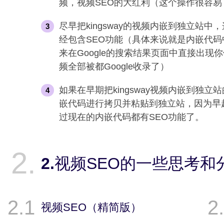
频，视频SEO的大红利（这个操作很容易
尽早把kingsway的视频内嵌到独立站
经包含SEO功能（具体来说就是内嵌代码中已经有s
来在Google的搜索结果页面中直接出
频全部被都Google收录了）
如果在早期把kingsway视频内嵌到独立
嵌代码进行拷贝并粘贴到独立站，因为早起k
过现在的内嵌代码都有SEO功能了。
2.
视频SEO的一些思考和
视频SEO（精简版）