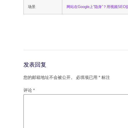
场景
网站在Google上“隐身”？用视频SE
发表回复
您的邮箱地址不会被公开。
必填项已用
*
标注
评论
*