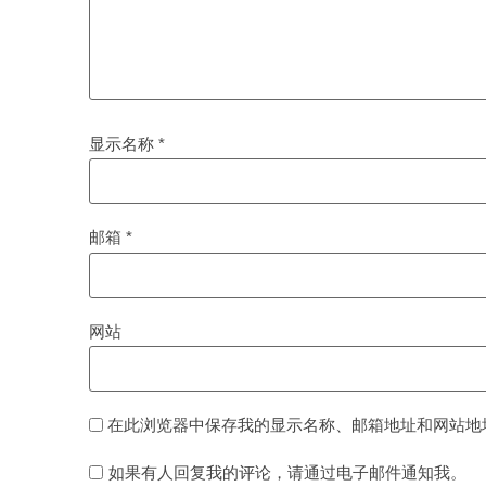
显示名称
*
邮箱
*
网站
在此浏览器中保存我的显示名称、邮箱地址和网站地
如果有人回复我的评论，请通过电子邮件通知我。