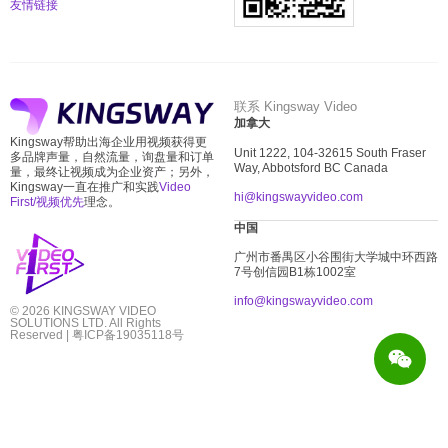
友情链接
联系 Kingsway Video
加拿大
Kingsway帮助出海企业用视频获得更
Unit 1222, 104-32615 South Fraser
多品牌声量，自然流量，询盘量和订单
Way, Abbotsford BC Canada
量，最终让视频成为企业资产；另外，
Kingsway一直在推广和实践
Video
hi@kingswayvideo.com
First/视频优先
理念。
中国
广州市番禺区小谷围街大学城中环西路
7
号创信园
B1
栋
1002
室
info@kingswayvideo.com
© 2026 KINGSWAY VIDEO
SOLUTIONS LTD. All Rights
Reserved |
粤ICP备19035118号