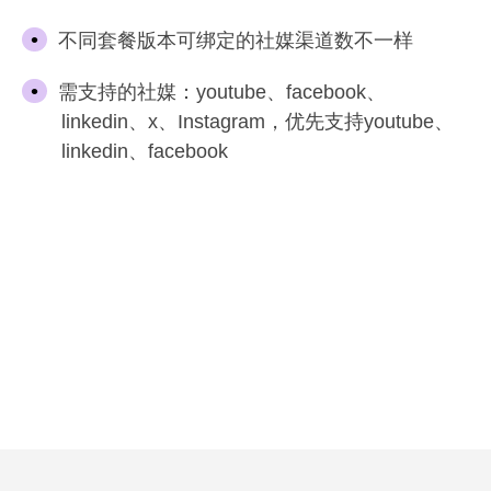
不同套餐版本可绑定的社媒渠道数不一样
需支持的社媒：youtube、facebook、
linkedin、x、Instagram，优先支持youtube、
linkedin、facebook