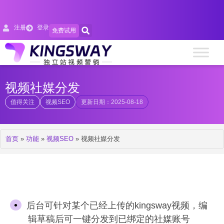
注册
登录
免费试用
视频社媒分发
值得关注
视频SEO
更新日期：2025-08-18
首页
»
功能
»
视频SEO
»
视频社媒分发
后台可针对某个已经上传的kingsway视频，编
辑草稿后可一键分发到已绑定的社媒账号