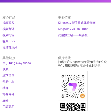
核心产品
重要链接
视频获客
Kingsway 新手快速体验指南
视频翻译
Kingsway vs. YouTube
视频托管
视频独立站——展会版
视频SEO
视频独立站
其他链接
保持链接
扫码关注Kingsway的“视频号”和“公众
关于 Kingsway Video
号”，用视频帮出海企业拿到结果
联系
线下活动
帮助中心
社群
博客内容
直播
产品更新