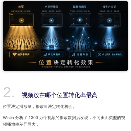
视频放在哪个位置转化率最高
位置决定播放量，播放量决定转化机会。
Wistia 分析了 1300 万个视频的播放数据后发现，不同页面类型的视
频播放率差异巨大：