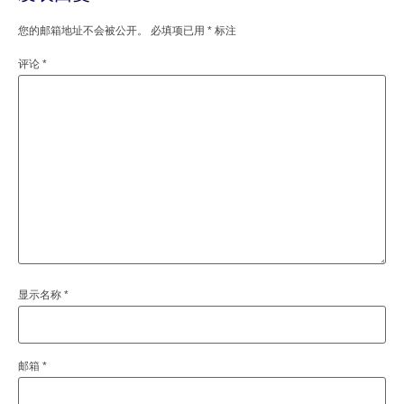
您的邮箱地址不会被公开。
必填项已用
*
标注
评论
*
显示名称
*
邮箱
*