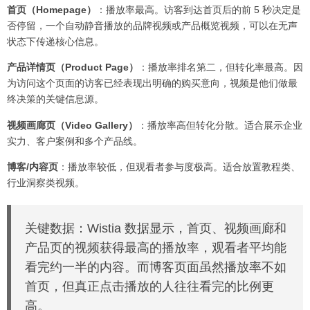
首页（Homepage）
：播放率最高。访客到达首页后的前 5 秒决定是
否停留，一个自动静音播放的品牌视频或产品概览视频，可以在无声
状态下传递核心信息。
产品详情页（Product Page）
：播放率排名第二，但转化率最高。因
为访问这个页面的访客已经表现出明确的购买意向，视频是他们做最
终决策的关键信息源。
视频画廊页（Video Gallery）
：播放率高但转化分散。适合展示企业
实力、客户案例和多个产品线。
博客/内容页
：播放率较低，但观看者参与度极高。适合放置教程类、
行业洞察类视频。
关键数据：Wistia 数据显示，首页、视频画廊和
产品页的视频获得最高的播放率，观看者平均能
看完约一半的内容。而博客页面虽然播放率不如
首页，但真正点击播放的人往往看完的比例更
高。