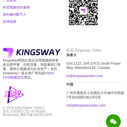
产品更新
外贸视频创作服务
保利威AI数字人
友情链接
联系 Kingsway Video
加拿大
Kingsway帮助出海企业用视频获得更
Unit 1222, 104-32615 South Fraser
多品牌声量，自然流量，询盘量和订单
Way, Abbotsford BC Canada
量，最终让视频成为企业资产；另外，
Kingsway一直在推广和实践
Video
hi@kingswayvideo.com
First/视频优先
理念。
中国
广州市番禺区小谷围街大学城中环西路
7
号创信园
B1
栋
1002
室
info@kingswayvideo.com
© 2026 KINGSWAY VIDEO
SOLUTIONS LTD. All Rights
Reserved |
粤ICP备19035118号