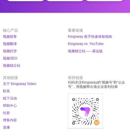
核心产品
重要链接
视频获客
Kingsway 新手快速体验指南
视频翻译
Kingsway vs. YouTube
视频托管
视频独立站——展会版
视频SEO
视频独立站
其他链接
保持链接
扫码关注Kingsway的“视频号”和“公众
关于 Kingsway Video
号”，用视频帮出海企业拿到结果
联系
线下活动
帮助中心
社群
博客内容
直播