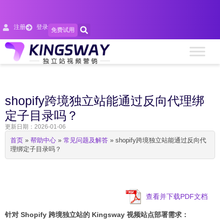
注册
登录
免费试用
shopify跨境独立站能通过反向代理绑
定子目录吗？
更新日期：2026-01-06
首页
»
帮助中心
»
常见问题及解答
»
shopify跨境独立站能通过反向代
理绑定子目录吗？
查看并下载PDF文档
针对 Shopify 跨境独立站的 Kingsway 视频站点部署需求：