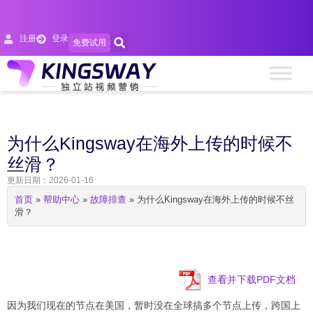
注册
登录
免费试用
为什么Kingsway在海外上传的时候不
丝滑？
更新日期：2026-01-16
首页
»
帮助中心
»
故障排查
»
为什么Kingsway在海外上传的时候不丝
滑？
查看并下载PDF文档
因为我们现在的节点在美国，暂时没在全球搞多个节点上传，跨国上