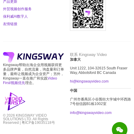
产品更新
外贸视频创作服务
保利威AI数字人
友情链接
联系 Kingsway Video
加拿大
Kingsway帮助出海企业用视频获得更
Unit 1222, 104-32615 South Fraser
多品牌声量，自然流量，询盘量和订单
Way, Abbotsford BC Canada
量，最终让视频成为企业资产；另外，
Kingsway一直在推广和实践
Video
hi@kingswayvideo.com
First/视频优先
理念。
中国
广州市番禺区小谷围街大学城中环西路
7
号创信园
B1
栋
1002
室
info@kingswayvideo.com
© 2026 KINGSWAY VIDEO
SOLUTIONS LTD. All Rights
Reserved |
粤ICP备19035118号