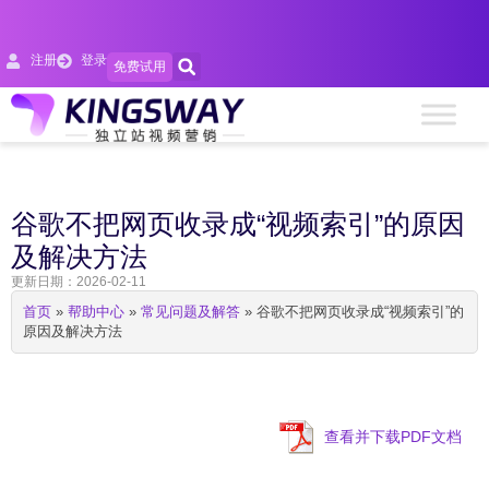
注册
登录
免费试用
谷歌不把网页收录成“视频索引”的原因
及解决方法
更新日期：2026-02-11
首页
»
帮助中心
»
常见问题及解答
»
谷歌不把网页收录成“视频索引”的
原因及解决方法
查看并下载PDF文档